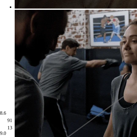
8.6
8.5
91
13
9.0