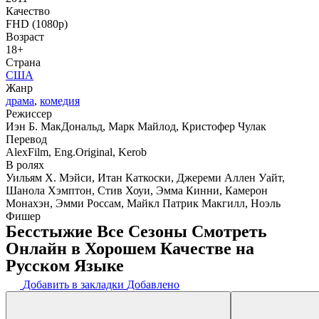
Качество
FHD (1080p)
Возраст
18+
Страна
США
Жанр
драма
,
комедия
Режиссер
Иэн Б. МакДональд, Марк Майлод, Кристофер Чулак
Перевод
AlexFilm, Eng.Original, Kerob
В ролях
Уильям Х. Мэйси, Итан Каткоски, Джереми Аллен Уайт,
Шанола Хэмптон, Стив Хоуи, Эмма Кинни, Камерон
Монахэн, Эмми Россам, Майкл Патрик Макгилл, Ноэль
Фишер
Бесстыжие Все Сезоны Смотреть
Онлайн в Хорошем Качестве на
Русском Языке
Добавить в закладки
Добавлено