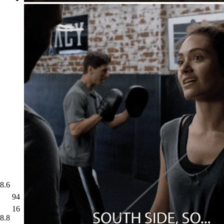
8.6
8.5
94
16
8.8