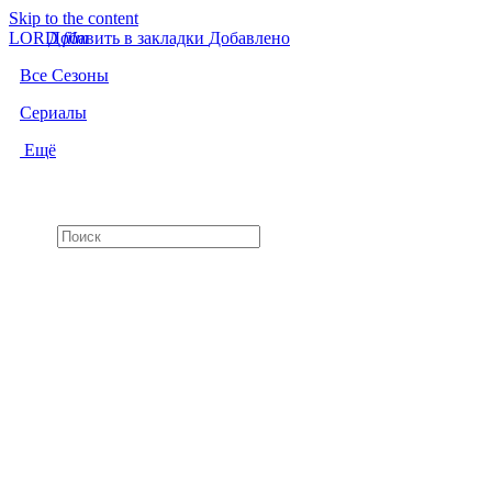
Skip to the content
LORD
Добавить в закладки
f
i
l
m
Добавлено
Все Сезоны
Сериалы
Ещё